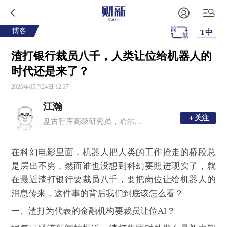
博客
T中
渣打银行裁员八千，人类让位给机器人的
时代还是来了？
2026年05月24日 12:37
江瀚
＋关注
＋关注
盘古智库高级研究员，哈尔滨商业大学金融学硕士生导师
在科幻电影里面，机器人把人类的工作抢走的桥段总
是层出不穷，然而谁也没想到科幻要照进现实了，就
在最近渣打银行要裁员八千，要把岗位让给机器人的
消息传来，这件事的背后我们到底该怎么看？
一、渣打为代表的金融机构要裁员让位AI？