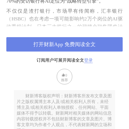
70%的受访银行将AI定位为“战略转型引擎”。
不仅仅是渣打银行，市场早有传闻称，汇丰银行
（HSBC）也在考虑一项可能影响约2万个岗位的AI驱
动重组计划。日本三大银行之一的瑞穗金融集团也计
划在未来10年内，通过投资AI提高效率，将目前约1.5
万个事务岗位削减最多5000个。整个银行行业正在形
打开财新App 免费阅读全文
成共识：对AI和自动化的大规模投资，是应对净息差
收窄、竞争加剧以及提升股东回报的关键手段。
订阅用户可展开阅读全文
登录
二、人类让位给机器人的时代还是来了？
0
最近，渣打银行宣布将在全球范围内裁员约8000人，
推荐
消息一出，金融圈再度炸锅，如此大规模的动作到底
意味着什么？
财新博客版权声明：财新博客所发布文章及图
片之版权属博主本人及/或相关权利人所有，未经
首先，全球金融机构正在经历技术替代浪潮。纵观全
博主及/或相关权利人单独授权，任何网站、平面
球金融产业发展格局，无论是外资大行还是国内头部
媒体不得予以转载。财新网对相关媒体的网站信息
银行、券商、保险机构，近年都在持续推进组织架构
内容转载授权并不包括财新博客的文章及图片。博
客文章均为作者个人观点，不代表财新网的立场和
优化与人力结构调整，核心导向均是压缩传统低效人