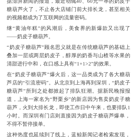
据澎湃新闻的报道，最近动辄40、60元一串的奶皮子
糖葫芦火了，不止各大店铺门前大排长龙，甚至相关
的视频都成为了互联网的流量密码。
继“黄油年糕”的风潮后，美食界的新爆款又出现了
——奶皮子糖葫芦。
“奶皮子糖葫芦”顾名思义就是在传统糖葫芦的基础上
叠加一层或两层奶皮子，醇厚的奶香与山楂等水果的
清甜进行中和，在口感上具有“1+1>2”的效果。
在“奶皮子糖葫芦”爆火后，这一品类成为了各大糖葫
芦店的“引流密码”。从北京到上海再到深圳，“奶皮子
糖葫芦”所到之处都掀起了排队狂潮。据新民晚报报
道，上海一家名为“野栗乡”的新店因为售卖奶皮子糖
葫芦，火到大排长龙，即使工作日中午来，也要排队1
小时。而深圳有门店则直接因为奶皮子糖葫芦爆单，
不得不暂停接单。
这种热度也延续到了线上，蓝鲸新闻记者检索发现，