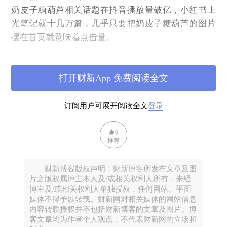
奶皮子糖葫芦相关话题在抖音播放量破亿，小红书上
光笔记就十几万篇，几乎只要把奶皮子糖葫芦的图片
摆在首页就意味着点击量。
这样的爆款自然也引发了企业的争相布局，和此前黄
油年糕几乎成为面包店甜品店标配一样，奶皮子糖葫
打开财新App 免费阅读全文
芦如今也成为了各大茶饮、零食炒货店的标配。蓝鲸
新闻记者检索发现，薛记炒货、乐乐茶等连锁门店也
订阅用户可展开阅读全文
登录
趁势推出了奶皮子糖葫芦系列新品。甚至在A股市场上
引发了三元股份、庄园牧场等相关概念股的涨停。
0
二、奶皮子是怎么突然走红的？
推荐
近期，奶皮子糖葫芦在街头巷尾持续热销，成为横跨
财新博客版权声明：财新博客所发布文章及图
南北的美食顶流，突然走红的奶皮子糖葫芦到底是怎
片之版权属博主本人及/或相关权利人所有，未经
么产生的？
博主及/或相关权利人单独授权，任何网站、平面
媒体不得予以转载。财新网对相关媒体的网站信息
首先，传统与创新的融合成为了奶皮子糖葫芦最大的
内容转载授权并不包括财新博客的文章及图片。博
新鲜感所在。奶皮子制品作为中国北方常见的传统制
客文章均为作者个人观点，不代表财新网的立场和