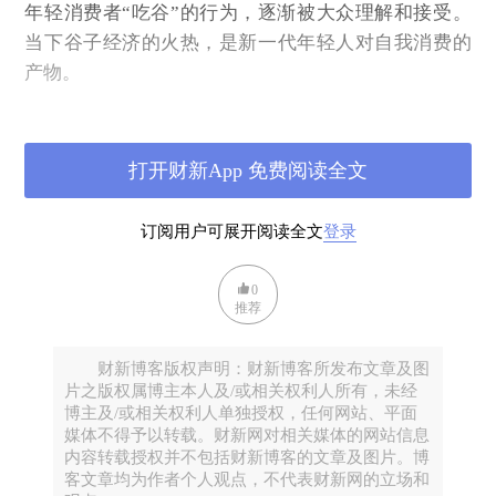
年轻消费者“吃谷”的行为，逐渐被大众理解和接受。
当下谷子经济的火热，是新一代年轻人对自我消费的
产物。
据澎湃新闻的报道，“谷子”，就是“Goods”（商品）的
音译，泛指以漫画、动漫、游戏等IP为原型制作的二
打开财新App 免费阅读全文
次元周边商品。目前国内已有超20个一、二线城市的
60多个核心商圈在打造二次元消费城市地标，如北京
王府井喜悦购物中心的地下二层改造后成了二次元主
订阅用户可展开阅读全文
登录
题空间，被网友们列进北京“吃谷”必打卡名单；上海
百联ZX创趣场供全国各地的年轻人打卡等。谷子经济
0
推荐
蕴含着的巨大消费潜力，不断激发着消费场景的创新
发展。作为“谷子经济”的主要消费群体，年轻人更是
财新博客版权声明：财新博客所发布文章及图
买出了千亿级的市场。
片之版权属博主本人及/或相关权利人所有，未经
博主及/或相关权利人单独授权，任何网站、平面
艾媒咨询数据显示，2024年中国“谷子经济”（二次元
媒体不得予以转载。财新网对相关媒体的网站信息
IP衍生品经济）市场规模已达1689亿元，预计2029年
内容转载授权并不包括财新博客的文章及图片。博
将突破3000亿元。近年来，本土二次元企业崛起，与
客文章均为作者个人观点，不代表财新网的立场和