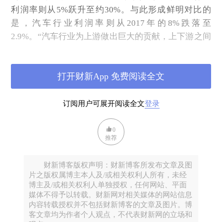
利润率则从5%跃升至约30%。与此形成鲜明对比的
是，汽车行业利润率则从2017年的8%跌落至
2.9%。“汽车行业为上游做出巨大的贡献，上下游之间
的反差日益明显。中下游尤其以汽车行业为代表背负
着巨大压力，目前表现比较艰难。”崔东树直言。
打开财新App 免费阅读全文
二、车企们问题出在哪了？
当前，众多中国车企面临着卖车却难以盈利的尴尬局
订阅用户可展开阅读全文
登录
面。这一困境背后究竟隐藏着哪些深层次的原因？又
该如何寻求破局之道？
0
推荐
首先，市场端内卷式价格战严重拖累了车企利润。这
些年，整个汽车市场在特斯拉的大降价带领下掀起了
财新博客版权声明：财新博客所发布文章及图
大的价格竞争，在这场价格战之中，市场进入了持续
片之版权属博主本人及/或相关权利人所有，未经
内卷的状态，也正是如此市场端持续发酵的内卷式价
博主及/或相关权利人单独授权，任何网站、平面
格战，是导致车企利润被不断拖累的直接导火索。这
媒体不得予以转载。财新网对相关媒体的网站信息
内容转载授权并不包括财新博客的文章及图片。博
并非传统意义上的良性市场竞争，而是一场典型的“囚
客文章均为作者个人观点，不代表财新网的立场和