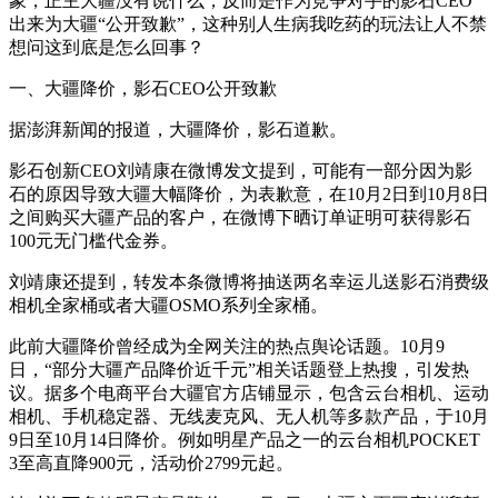
象，正主大疆没有说什么，反而是作为竞争对手的影石CEO
出来为大疆“公开致歉”，这种别人生病我吃药的玩法让人不禁
想问这到底是怎么回事？
一、大疆降价，影石CEO公开致歉
据澎湃新闻的报道，大疆降价，影石道歉。
影石创新CEO刘靖康在微博发文提到，可能有一部分因为影
石的原因导致大疆大幅降价，为表歉意，在10月2日到10月8日
之间购买大疆产品的客户，在微博下晒订单证明可获得影石
100元无门槛代金券。
刘靖康还提到，转发本条微博将抽送两名幸运儿送影石消费级
相机全家桶或者大疆OSMO系列全家桶。
此前大疆降价曾经成为全网关注的热点舆论话题。10月9
日，“部分大疆产品降价近千元”相关话题登上热搜，引发热
议。据多个电商平台大疆官方店铺显示，包含云台相机、运动
相机、手机稳定器、无线麦克风、无人机等多款产品，于10月
9日至10月14日降价。例如明星产品之一的云台相机POCKET
3至高直降900元，活动价2799元起。