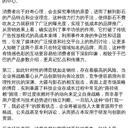
的中心。
消费者出于好奇心理，会去探究事情的原委，进而了解到影石
的产品特点和企业理念。这种借力打力的手法，使得影石不费
吹灰之力就获得了广泛的曝光度，实现了低成本的品牌推广。
从营销效果上看，确实达到了事半功倍的作用。它打破了传统
广告投放模式的高成本束缚，利用事件本身的争议性和话题
性，引发了媒体的广泛报道和社交平台上的热烈讨论，让更多
人知晓了这两个原本只在特定领域知名的品牌。而且，这种带
有情感色彩的互动更容易给消费者留下深刻印象，相较于干巴
巴的产品参数介绍，更具记忆点和传播力。
第三，如此针对性的博弈犹如走钢丝，存在着极高的风险。当
企业将战略重心从产品创新转向舆论攻防，竞争便容易滑向非
理性对抗的深渊。大疆与影石的相互狙击，表面上是市场策略
的博弈，实则暴露了科技企业在成长过程中常见的“路径依
赖”困境：即过度依赖对手的动向来定义自身战略，而非基于
用户需求与技术趋势进行独立判断。一旦陷入这种“你打我一
下，我必还手”的胶着状态，企业将被迫投入大量资源用于价
格战、公关战甚至专利诉讼，从而挤占本应用于研发与创新的
资源。