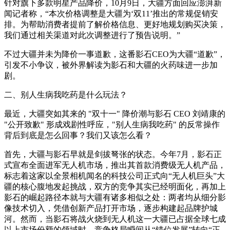
针对旗下多款明星产品降价，10月9日，大疆方面回应澎湃新
闻记者称，“本次价格调整是大疆为‘双11’推出的常规促销安
排。为帮助消费者提前了解价格信息、更好地规划购买决策，
我们通过相关渠道对此次调整进行了预告说明。”
不过大疆并未为降价一事道歉，这番影石CEO为大疆“道歉”，
引发不小争议，被外界解读为影石和大疆的火药味进一步加
剧。
二、别人生病我吃药是什么玩法？
最近，大疆突如其来的 "双十一" 降价潮与影石 CEO 刘靖康的
"公开致歉" 形成戏剧性呼应，"别人生病我吃药" 的反常操作
背后到底是怎么回事？我们又该怎么看？
首先，大疆与影石早就是剑拔弩张的状态。今年7月，影石正
式宣布全面进军无人机市场，推出其首款消费级无人机产品，
标志着这家以全景相机闻名的科技公司正式向“无人机巨头”大
疆的核心腹地发起挑战，双方的竞争其实已经明面化，再加上
影石的崛起路径本就与大疆有诸多相似之处：两者均从细分影
像技术切入，凭借创新产品打开市场，逐步构建起品牌护城
河。然而，当影石将战火烧到无人机这一大疆已占据全球七成
以上市场份额的领域时，竞争格局瞬间从“错位发展”转向“正