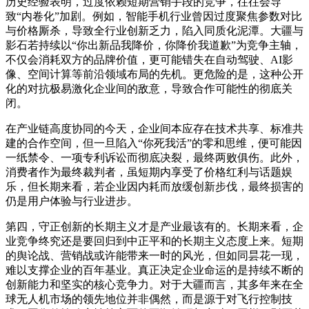
历史经验表明，过度依赖短期营销手段的竞争，往往会导
致“内卷化”加剧。例如，智能手机行业曾因过度聚焦参数对比
与价格厮杀，导致全行业创新乏力，陷入同质化泥潭。大疆与
影石若持续以“你出新品我降价，你降价我道歉”为竞争主轴，
不仅会消耗双方的品牌价值，更可能错失在自动驾驶、AI影
像、空间计算等前沿领域布局的先机。更危险的是，这种公开
化的对抗极易激化企业间的敌意，导致合作可能性的彻底关
闭。
在产业链高度协同的今天，企业间本应存在技术共享、标准共
建的合作空间，但一旦陷入“你死我活”的零和思维，便可能因
一纸禁令、一项专利诉讼而彻底决裂，最终两败俱伤。此外，
消费者作为最终裁判者，虽短期内享受了价格红利与话题娱
乐，但长期来看，若企业因内耗而放缓创新步伐，最终损害的
仍是用户体验与行业进步。
第四，守正创新的长期主义才是产业最该有的。长期来看，企
业竞争终究还是要回归到中正平和的长期主义态度上来。短期
的舆论战、营销战或许能带来一时的风光，但如同昙花一现，
难以支撑企业的百年基业。真正决定企业命运的是持续不断的
创新能力和坚实的核心竞争力。对于大疆而言，其多年来在全
球无人机市场的领先地位并非偶然，而是源于对飞行控制技