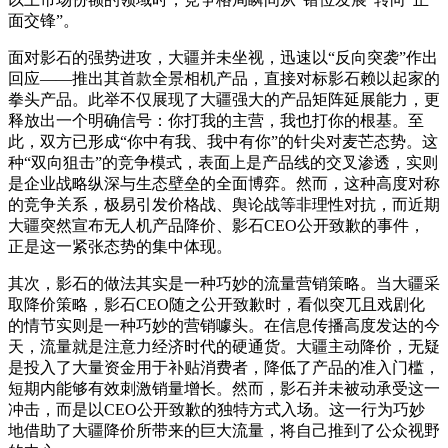
面交锋”。
面对影石的强势进攻，大疆并未坐视，迅速以“反向突袭”作出
回应——推出其首款全景相机产品，直接对标影石赖以起家的
拳头产品。此举不仅展现了大疆强大的产品矩阵延展能力，更
释放出一个明确信号：你打我的主营，我也打你的根基。至
此，双方已形成“你中有我、我中有你”的针尖对麦芒态势。这
种“双向狙击”的竞争模式，表面上是产品线的交叉渗透，实则
是企业战略纵深与生态壁垒的全面博弈。然而，这种高度对称
的竞争关系，极易引发价格战、舆论战等非理性对抗，而近期
大疆突然宣布无人机产品降价、影石CEO公开致歉的事件，
正是这一紧张态势的集中体现。
其次，影石的做法其实是一种巧妙的流量营销策略。当大疆采
取降价策略，影石CEO随之公开致歉时，看似突兀且戏剧化
的情节实则是一种巧妙的营销噱头。在信息传播高度发达的今
天，流量就是注意力经济时代的硬通货。大疆主动降价，无疑
是投入了大量资金用于补贴消费者，降低了产品的准入门槛，
短期内能够有效刺激销量增长。然而，影石并未被动承受这一
冲击，而是以CEO公开致歉的独特方式入场。这一行为巧妙
地借助了大疆降价所带来的巨大流量，将自己推到了公众视野