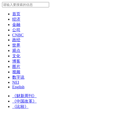
首页
经济
金融
公司
CNBC
政经
世界
观点
文化
博客
图片
视频
数字说
NEI
English
《财新周刊》
《中国改革》
《比较》